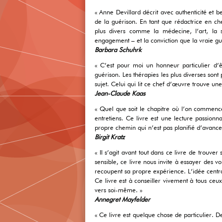
« Anne Devillard décrit avec authenticité et 
de la guérison. En tant que rédactrice en
plus divers comme la médecine, l’art, la s
engagement – et la conviction que la vraie gué
Barbara Schuhrk
« C’est pour moi un honneur particulier d’
guérison. Les thérapies les plus diverses son
sujet. Celui qui lit ce chef d’œuvre trouve une
Jean-Claude Kaas
« Quel que soit le chapitre où l’on commence 
entretiens. Ce livre est une lecture passionn
propre chemin qui n’est pas planifié d’avance
Birgit Kratz
« Il s’agit avant tout dans ce livre de trouv
sensible, ce livre nous invite à essayer des
recoupent sa propre expérience. L’idée cent
Ce livre est à conseiller vivement à tous ce
vers soi-même. »
Annegret Mayfelder
« Ce livre est quelque chose de particulier. D