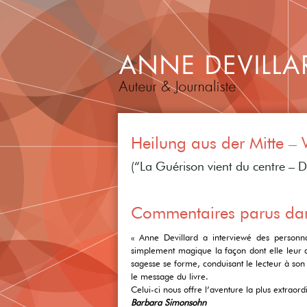
Heilung aus der Mitte – 
(“La Guérison vient du centre – D
Commentaires parus dan
« Anne Devillard a interviewé des personn
simplement magique la façon dont elle leur a 
sagesse se forme, conduisant le lecteur à son
le message du livre.
Celui-ci nous offre l’aventure la plus extrao
Barbara Simonsohn