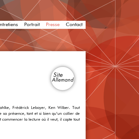
ntretiens
Portrait
Presse
Contact
ahlke, Frédérick Leboyer, Ken Wilber. Tout
 sa présence, tant et si bien qu’un collier de
commencer la lecture où il veut, il capte tout