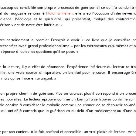
beaucoup de sensibilité son propre processus de guérison et ce qui l’a conduit à 
 chef du magazine renommé
Natur & Heilen
, elle a eu l’occasion d’interviewe
cience, l’écologie et la spiritualité, qui présentent, malgré des contradic
rison vient de notre être intérieur. »
être certainement le premier Français à avoir lu ce livre que je considère 
t présentées avec grand professionnalisme – par les thérapeutes eux-mêmes et p
 réponse à toutes les questions qu’il se pose. »
la lecture, il y a effet de résonance: l’expérience intérieure du lecteur se tro
ante, une vraie source d’inspiration, un bienfait pour le cœur. Il encourage à 
 mais qui se trace en avançant. »
er son propre chemin de guérison. Plus on avance, plus il correspond à un proc
 voies nouvelles. Le lecteur éprouve comme un bienfait à se trouver confirmé s
rale consiste à considérer la maladie comme une chance de se découvrir soi-m
ux qui ont déjà compris que la guérison va au delà d’un médicament ou d’une o
e par son contenu à la fois profond et accessible, un vrai plaisir de lecture. An