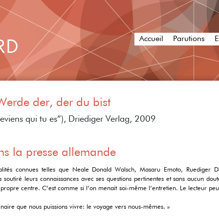
Accueil
Parutions
E
Werde der, der du bist
eviens qui tu es”), Driediger Verlag, 2009
s la presse allemande
alités connues telles que Neale Donald Walsch, Masaru Emoto, Ruediger D
soutiré leurs connaissances avec ses questions pertinentes et sans aucun doute
 propre centre. C’est comme si l’on menait soi-même l’entretien. Le lecteur peut 
rdinaire que nous puissions vivre: le voyage vers nous-mêmes. »