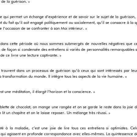
de la guérison. »
 qui permet un échange d’expérience et de savoir sur le sujet de la guérison,
u fait qu’il soit engagé politiquement ou socialement, qu’il se consacre à la spir
 l’occasion de se confronter à son Moi intérieur. »
ans cette période où nous sommes submergés de nouvelles négatives que ce s
e façon si condensée des entretiens si variés de personnalités remarquables su
 de ce livre une lecture captivante. »
e trouvent dans un processus de guérison qu’à ceux qui sont intéressés par le
a transformation du monde. Il intègre tous les aspects de la vie humaine. »
 une méditation, il élargit l’horizon et la conscience. »
blette de chocolat, on mange une rangée et on se garde le reste dans la joie
lit un chapitre et on le laisse reposer. Un mélange très réussi. »
 à la maladie, c’est une joie de lire tous ces entretiens si optimistes. Cela
t qui agissent en profonde correspondance avec elles-mêmes. La quintessence de 