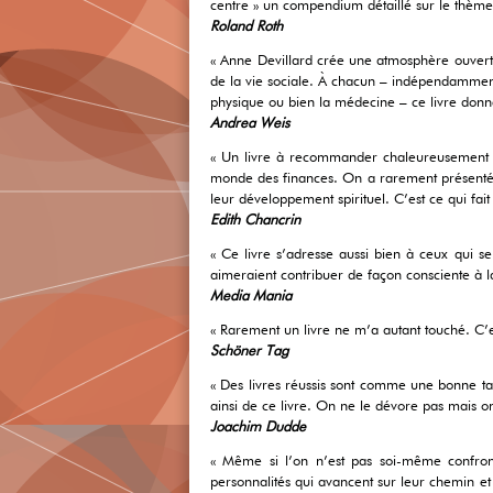
centre » un compendium détaillé sur le thème 
Roland Roth
« Anne Devillard crée une atmosphère ouverte
de la vie sociale. À chacun – indépendamment d
physique ou bien la médecine – ce livre donne
Andrea Weis
« Un livre à recommander chaleureusement d
monde des finances. On a rarement présenté d
leur développement spirituel. C’est ce qui fait
Edith Chancrin
« Ce livre s’adresse aussi bien à ceux qui s
aimeraient contribuer de façon consciente à l
Media Mania
« Rarement un livre ne m’a autant touché. C’est
Schöner Tag
« Des livres réussis sont comme une bonne ta
ainsi de ce livre. On ne le dévore pas mais on 
Joachim Dudde
« Même si l’on n’est pas soi-même confronté
personnalités qui avancent sur leur chemin e